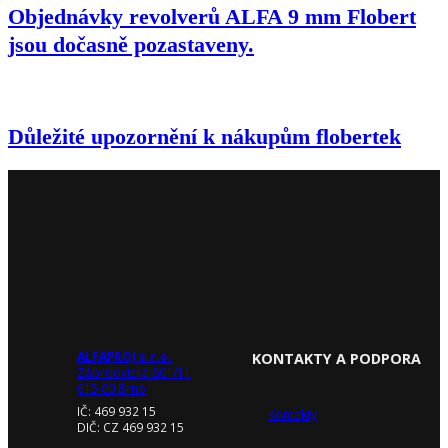
Objednávky revolverů ALFA 9 mm Flobert
jsou dočasně pozastaveny.
Důležité upozornění k nákupům flobertek
ALFAPROJ s.r.o.
KONTAKTY A PODPORA
Zábrdovická 801/11
615 00 Brno
IČ: 469 932 15
Kontakty
DIČ: CZ 469 932 15