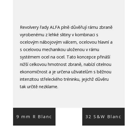
GDPR
ÚPRAV
6 MM ME FLOBERT
NEPODLÉHAJÍCÍ OPRÁVNĚNÍ
32 S&W long
32 S&W long
32 S&W long
22 Long Blanc
KARIÉRA
32 S&W LONG
ALFA Saloon
4 MM RANDZ LONG
Revolvery řady ALFA plně důvěřují rámu zbraně
22 WMR
22 WMR
22 WMR
vyrobenému z lehké slitiny v kombinaci s
6 mm Blanc
KONTAKTY
22 WMR
ocelovým nábojovým válcem, ocelovou hlavní a
s ocelovou mechanikou uloženou v rámu
22 Long Rifle
22 Long Rifle
22 Long Rifle
systémem ocel na ocel. Tato koncepce přináší
6 mm ME-Flobert
22 Long Rifle
nižší celkovou hmotnost zbraně, nabízí citelnou
9 mm PA Rubber
9 mm PA Rubber
9 mm PA Rubber
ekonomičnost a je určena uživatelům s běžnou
intenzitou střeleckého tréninku, jejichž důvěru
4 mm Randz long
9 mm Flobert á balle
tak určitě nezklame.
9 mm R Blanc
32 S&W Blanc