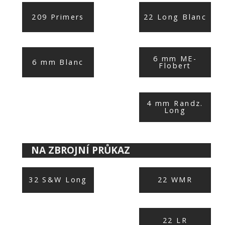
209 Primers
22 Long Blanc
6 mm ME-
6 mm Blanc
Flobert
4 mm Randz.
Long
NA ZBROJNÍ PRŮKAZ
32 S&W Long
22 WMR
22 LR