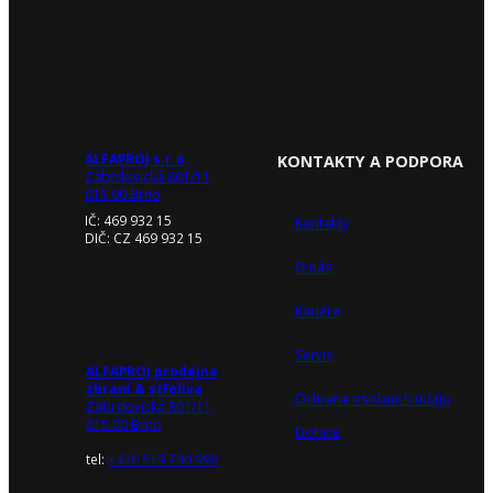
ALFAPROJ s.r.o.
KONTAKTY A PODPORA
Zábrdovická 801/11
615 00 Brno
IČ: 469 932 15
Kontakty
DIČ: CZ 469 932 15
O nás
Kariéra
Servis
ALFAPROJ prodejna
zbraní & střeliva
Ochrana osobních údajů
Zábrdovická 801/11
615 00 Brno
Dotace
tel:
+420 519 790 999